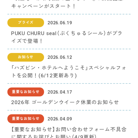
お問い合わせ
キャンペーンがスタート！
PRIZE 公式 X
2026.06.19
プライズ
PUKU CHURU seal（ぷくちゅるシール）がプラ
イズで登場！
PRIZE 公式 Instagram
2026.06.12
お知らせ
CAPSULE TOY 公式 X
「ハズビン・ホテルへようこそ」スペシャルフォ
トを公開！(6/12更新あり)
CAPSULE TOY 公式 Instagram
2026.04.17
重要なお知らせ
プライバシーポリシー
2026年 ゴールデンウイーク休業のお知らせ
2026.04.09
重要なお知らせ
【重要なお知らせ】お問い合わせフォーム不具合
に関するお詫びとお願い（4/9更新）