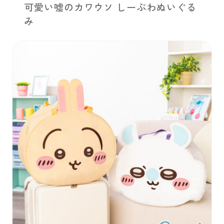
可愛い嘘のカワウソ しーぷわぬいぐる
み