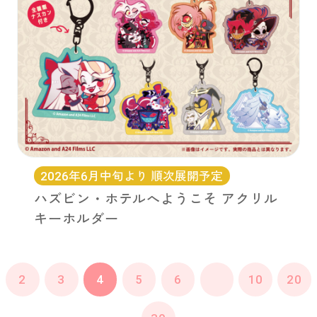
2026年6月中旬より 順次展開予定
ハズビン・ホテルへようこそ アクリル
キーホルダー
2
3
4
5
6
10
20