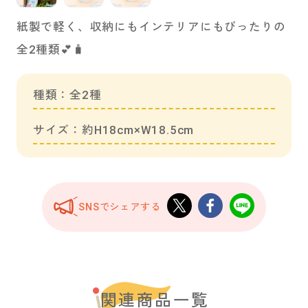
紙製で軽く、収納にもインテリアにもぴったりの
全2種類💕🧳
種類：全2種
サイズ：約H18cm×W18.5cm
SNSでシェアする
関連商品一覧