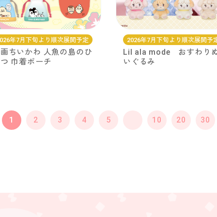
2026年7月下旬より順次展開予定
2026年7月下旬より順次展開予
画ちいかわ 人魚の島のひ
Lil ala mode おすわり
つ 巾着ポーチ
いぐるみ
1
2
3
4
5
10
20
30