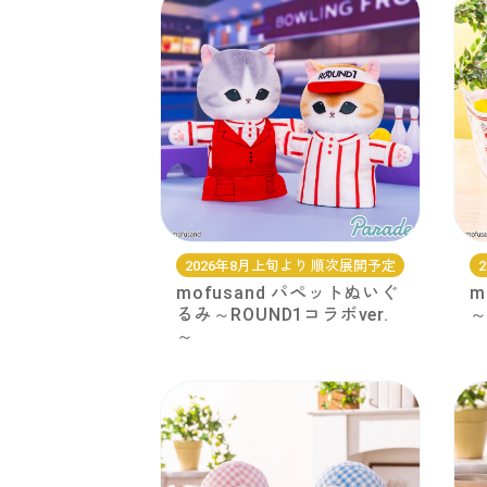
2026年8月上旬より 順次展開予定
mofusand パペットぬいぐ
m
るみ～ROUND1コラボver.
～
～