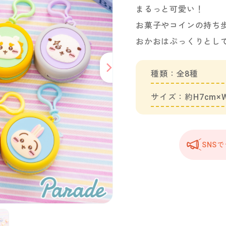
まるっと可愛い！
お菓子やコインの持ち
おかおはぷっくりとし
種類：全8種
サイズ：約H7cm×W
SNS