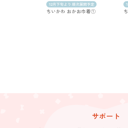
12月下旬より 順次展開予定
ちいかわ おかお巾着①
ち
サポート