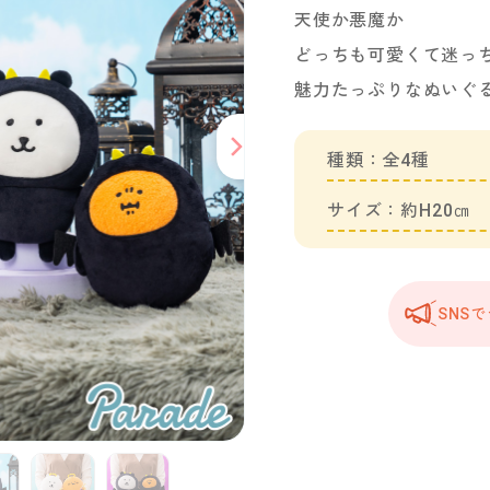
天使か悪魔か
どっちも可愛くて迷っ
魅力たっぷりなぬいぐ
種類：全4種
サイズ：約H20㎝
SNS