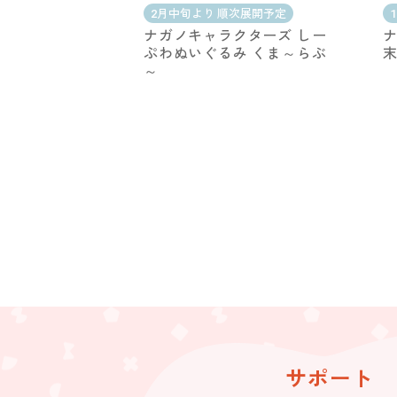
2月中旬より 順次展開予定
ナガノキャラクターズ しー
ナ
ぷわぬいぐるみ くま～らぶ
末
～
サポート