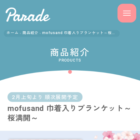
ホーム
商品紹介
mofusand 巾着入りブランケット～桜満開～
商品紹介
商品紹介
ニュース
PRODUCTS
よくある質問
会社概要
2月上旬より 順次展開予定
mofusand 巾着入りブランケット～
採用情報
桜満開～
サポート