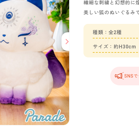
繊細な刺繍と幻想的に
美しい狐のぬいぐるみ
種類：全2種
サイズ：約H30cm
SNS