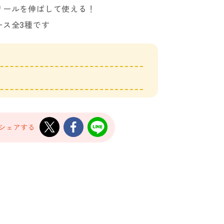
リールを伸ばして使える！
ース全3種です
でシェアする