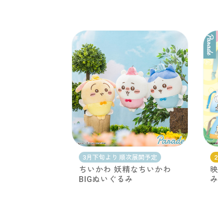
3月下旬より 順次展開予定
ちいかわ 妖精なちいかわ
映
BIGぬいぐるみ
み