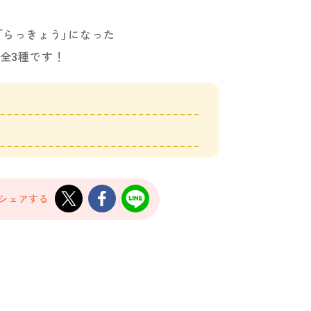
」「らっきょう」になった
み全3種です！
でシェアする