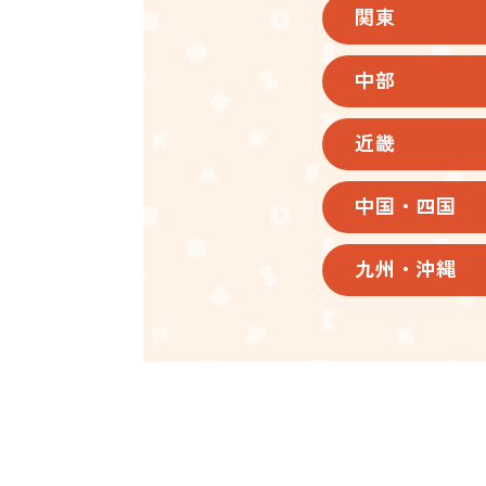
関東
中部
近畿
中国・四国
九州・沖縄