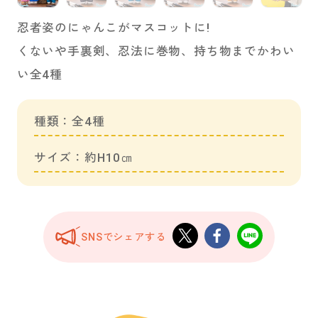
忍者姿のにゃんこがマスコットに!
くないや手裏剣、忍法に巻物、持ち物までかわい
い全4種
種類：全4種
サイズ：約H10㎝
SNSでシェアする