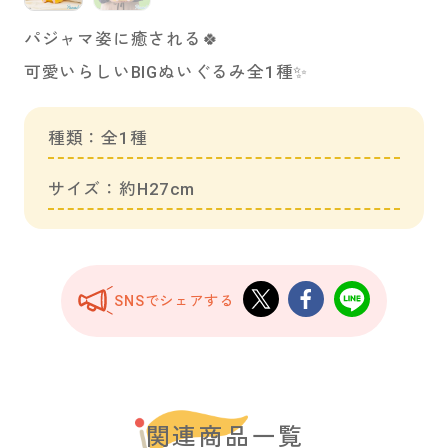
パジャマ姿に癒される🍀
可愛いらしいBIGぬいぐるみ全1種✨
種類：全1種
サイズ：約H27cm
SNSでシェアする
関連商品一覧