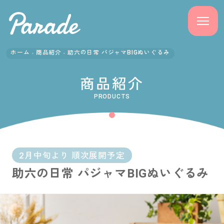
ホーム
商品紹介
助六の日常 パジャマBIGぬいぐるみ
商品紹介
商品紹介
ニュース
PRODUCTS
よくある質問
会社概要
2月中旬より 順次展開予定
助六の日常 パジャマBIGぬいぐるみ
採用情報
サポート