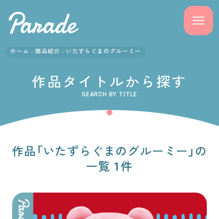
ホーム
商品紹介
いたずらぐまのグルーミー
商品紹介
作品タイトルから探す
ニュース
SEARCH BY TITLE
よくある質問
会社概要
作品「いたずらぐまのグルーミー」の
一覧 1件
採用情報
サポート