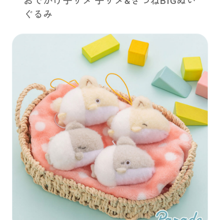
おでかけ子ザメ 子ザメ&きつねBIGぬい
ぐるみ