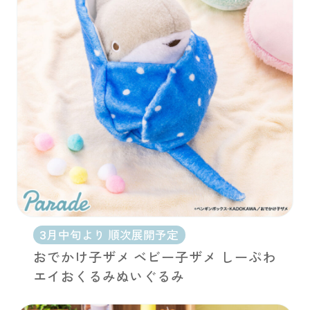
お問い合わせ
PRIZE 公式 X
PRIZE 公式 Instagram
CAPSULE TOY 公式 X
CAPSULE TOY 公式 Instagram
プライバシーポリシー
3月中旬より 順次展開予定
おでかけ子ザメ ベビー子ザメ しーぷわ
エイおくるみぬいぐるみ