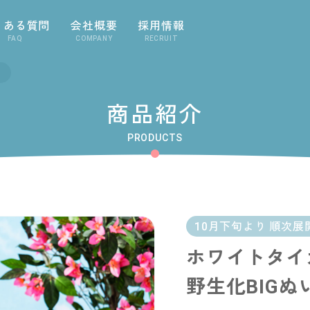
くある質問
会社概要
採用情報
FAQ
COMPANY
RECRUIT
商品紹介
PRODUCTS
10月下旬より 順次展
ホワイトタイ
野生化BIGぬ