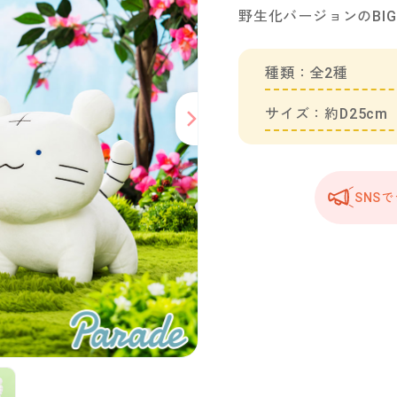
野生化バージョンのBIGぬ
種類：全2種
サイズ：約D25cm
SNS