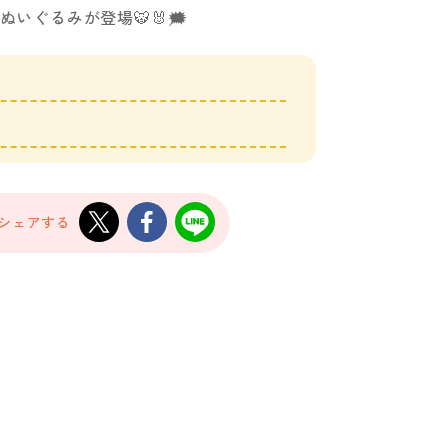
いぐるみが登場🐯🐰🗯️
でシェアする