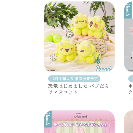
12月中旬より 順次展開予定
恐竜はじめました バブだら
けマスコット
ク