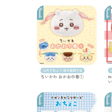
12月下旬より 順次展開予定
ちいかわ おかお巾着①
m