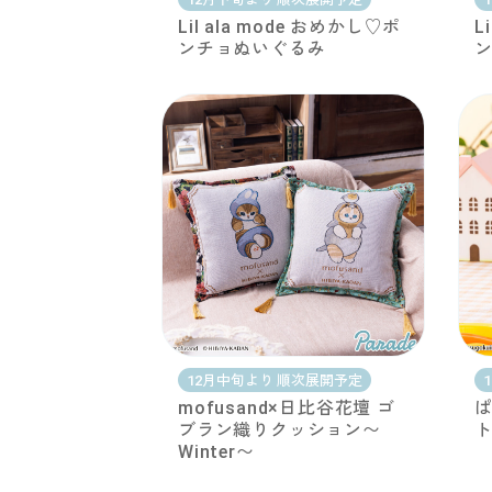
Lil ala mode おめかし♡ポ
L
ンチョぬいぐるみ
12月中旬より 順次展開予定
mofusand×日比谷花壇 ゴ
ぱ
ブラン織りクッション〜
Winter〜