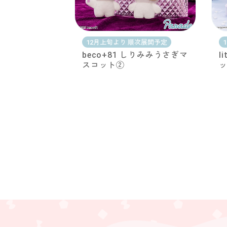
12月上旬より 順次展開予定
beco+81 しりみみうさぎマ
l
スコット②