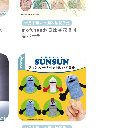
12月中旬より 順次展開予定
ミ
mofusand×日比谷花壇 巾
着ポーチ
12月中旬より 順次展開予定