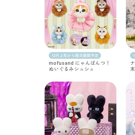
12月上旬から順次展開予定
mofusand にゃんぱんつ！
ナ
ぬいぐるみシュシュ
末