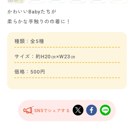
かわいいBabyたちが
柔らかな手触りの巾着に！
種類：全5種
サイズ：約H20㎝×W23㎝
価格：500円
SNSでシェアする