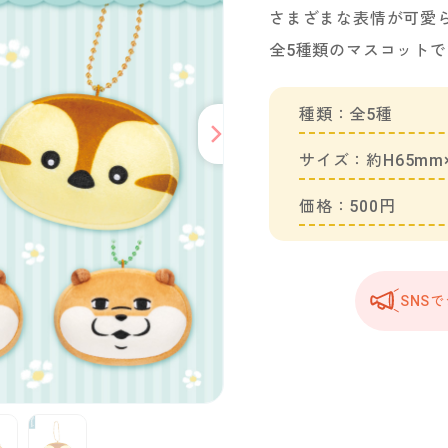
さまざまな表情が可愛
全5種類のマスコットで
種類：全5種
サイズ：約H65mm
価格：500円
SNS