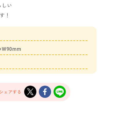
らしい
す！
×W90mm
でシェアする