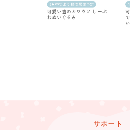
2月中旬より 順次展開予定
可愛い嘘のカワウソ しーぷ
可
わぬいぐるみ
で
サポート