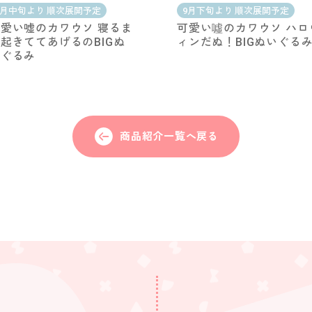
1月中旬より 順次展開予定
9月下旬より 順次展開予定
愛い嘘のカワウソ 寝るま
可愛い噓のカワウソ ハロ
起きててあげるのBIGぬ
ィンだぬ！BIGぬいぐる
いぐるみ
商品紹介一覧へ戻る