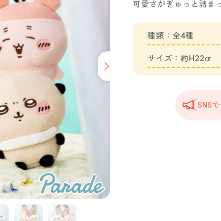
可愛さがぎゅっと詰ま
種類：全4種
サイズ：約H22㎝
SNS