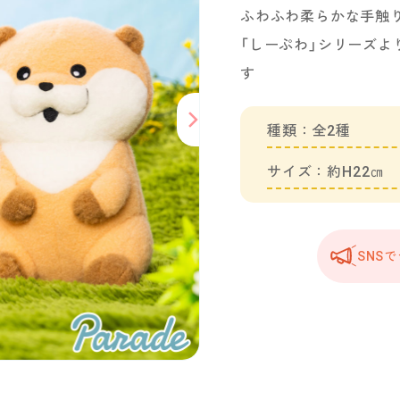
ふわふわ柔らかな手触
「しーぷわ」シリーズ
す
種類：全2種
サイズ：約H22㎝
SNS