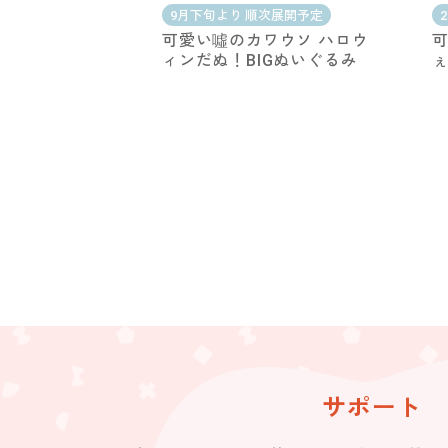
9月下旬より 順次展開予定
可愛い噓のカワウソ ハロウ
可
ィンだぬ！BIGぬいぐるみ
ぇ
サポート