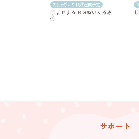
2月上旬より 順次展開予定
じょせまる BIGぬいぐるみ
じ
②
サポート