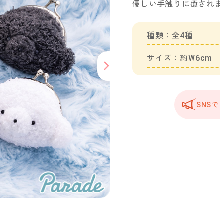
優しい手触りに癒され
種類：全4種
サイズ：約W6cm
SNS