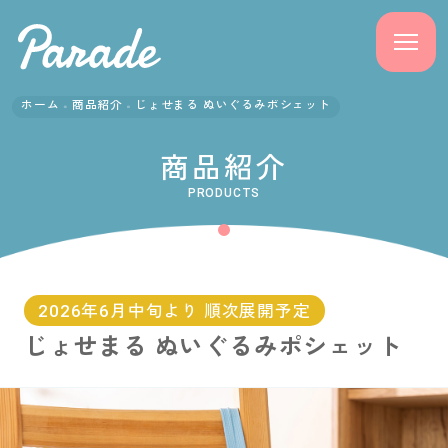
ホーム
商品紹介
じょせまる ぬいぐるみポシェット
商品紹介
商品紹介
ニュース
PRODUCTS
よくある質問
会社概要
2026年6月中旬より 順次展開予定
じょせまる ぬいぐるみポシェット
採用情報
サポート