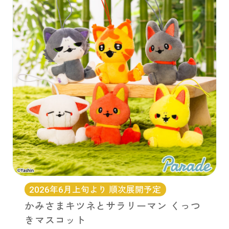
お問い合わせ
PRIZE 公式 X
PRIZE 公式 Instagram
CAPSULE TOY 公式 X
CAPSULE TOY 公式 Instagram
プライバシーポリシー
2026年6月上旬より 順次展開予定
かみさまキツネとサラリーマン くっつ
きマスコット