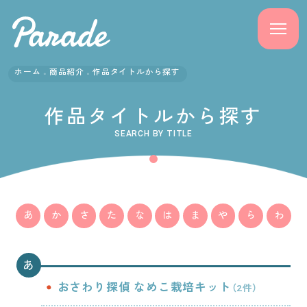
ホーム
商品紹介
作品タイトルから探す
商品紹介
作品タイトルから探す
ニュース
SEARCH BY TITLE
よくある質問
会社概要
あ
か
さ
た
な
は
ま
や
ら
わ
採用情報
あ
サポート
おさわり探偵 なめこ栽培キット
（2件）