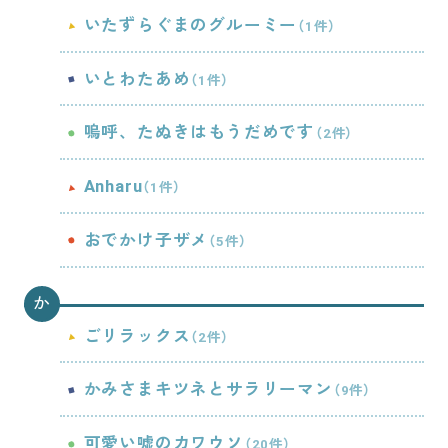
お問い合わせ
いたずらぐまのグルーミー
（1件）
PRIZE 公式 X
いとわたあめ
（1件）
嗚呼、たぬきはもうだめです
（2件）
PRIZE 公式 Instagram
Anharu
（1件）
CAPSULE TOY 公式 X
おでかけ子ザメ
（5件）
CAPSULE TOY 公式 Instagram
か
プライバシーポリシー
ごリラックス
（2件）
かみさまキツネとサラリーマン
（9件）
可愛い嘘のカワウソ
（20件）