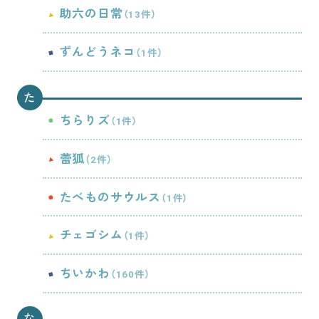
助六の日常
（13件）
ずんどうネコ
（1件）
た
ちらりズ
（1件）
蕾狐
（2件）
たべものサウルス
（1件）
チェゴシム
（1件）
ちいかわ
（160件）
な