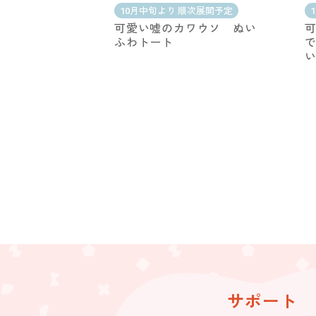
10月中旬より 順次展開予定
可愛い嘘のカワウソ ぬい
可
ふわトート
で
サポート