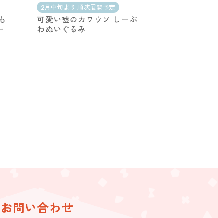
2月中旬より 順次展開予定
も
可愛い嘘のカワウソ しーぷ
ー
わぬいぐるみ
お問い合わせ