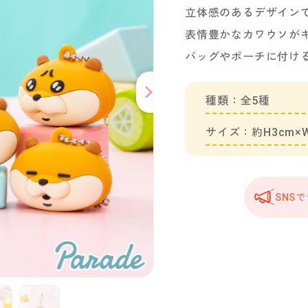
立体感のあるデザイン
表情豊かなカワウソが
バッグやポーチに付ける
種類：全5種
サイズ：約H3cm×W
SNS