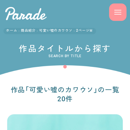
ホーム
商品紹介
可愛い嘘のカワウソ
2ページ目
商品紹介
作品タイトルから探す
ニュース
SEARCH BY TITLE
よくある質問
会社概要
作品「可愛い嘘のカワウソ」の一覧
20件
採用情報
サポート